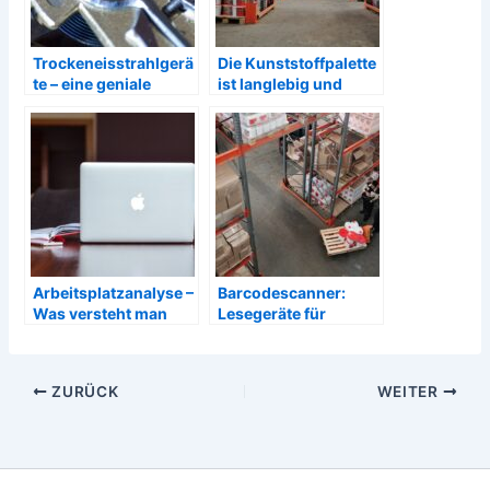
Trockeneisstrahlgerä
Die Kunststoffpalette
te – eine geniale
ist langlebig und
Lösung
pflegeleicht
Arbeitsplatzanalyse –
Barcodescanner:
Was versteht man
Lesegeräte für
darunter?
Strichcodes für
Handel, Lager, Büro
oder Einlass
ZURÜCK
WEITER