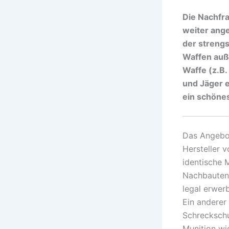
Die Nachfr
weiter ang
der strengs
Waffen auß
Waffe (z.B
und Jäger 
ein schöne
Das Angebot
Hersteller v
identische 
Nachbauten 
legal erwerb
Ein anderer
Schreckschu
Munition wi