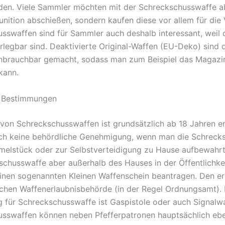
nden. Viele Sammler möchten mit der Schreckschusswaffe a
unition abschießen, sondern kaufen diese vor allem für die V
sswaffen sind für Sammler auch deshalb interessant, weil 
rlegbar sind. Deaktivierte Original-Waffen (EU-Deko) sind
nbrauchbar gemacht, sodass man zum Beispiel das Magazi
kann.
e Bestimmungen
von Schreckschusswaffen ist grundsätzlich ab 18 Jahren e
ch keine behördliche Genehmigung, wenn man die Schreck
melstück oder zur Selbstverteidigung zu Hause aufbewahrt
schusswaffe aber außerhalb des Hauses in der Öffentlichkei
nen sogenannten Kleinen Waffenschein beantragen. Den er
lichen Waffenerlaubnisbehörde (in der Regel Ordnungsamt).
 für Schreckschusswaffe ist Gaspistole oder auch Signalwa
sswaffen können neben Pfefferpatronen hauptsächlich eb