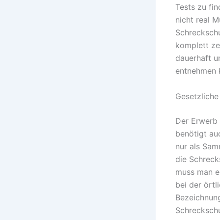
Tests zu fi
nicht real M
Schreckschu
komplett ze
dauerhaft u
entnehmen 
Gesetzlich
Der Erwerb 
benötigt au
nur als Sam
die Schreck
muss man ei
bei der ört
Bezeichnung
Schreckschu