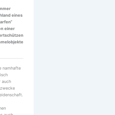
 immer
hland eines
arfen“
n einer
ortschützen
mmelobjekte
le namhafte
tisch
r auch
elzwecke
eidenschaft.
hen
es auch