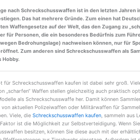
age nach Schreckschusswaffen ist in den letzten Jahren
estiegen. Das hat mehrere Gründe. Zum einen hat Deutsc
ten Waffengesetze auf der Welt, das den Zugang zu „sch
er für Personen, die ein besonderes Bedürfnis zum Führe
. wegen Bedrohungslage) nachweisen können, nur für Sp
eröffnet. Zum anderen sind Schreckschusswaffen als Sa
s Hobby.
 für Schreckschusswaffen kaufen ist dabei sehr groß. Vie
on „scharfen“ Waffen stellen gleichzeitig auch praktisch op
Modelle als Schreckschusswaffe her. Damit können Sammle
von aktuellen Polizeiwaffen oder Militärwaffen für Samm
en. Viele, die
Schreckschusswaffen kaufen
, sammeln aus L
 Faktor ist die Möglichkeit zur Selbstverteidigung. Wenn Sie
sswaffen besitzen, können Sie diese auch mit der erhältlic
e Pfefferpatronen zur Tierabwehr einsetzen. Außerdem ist 