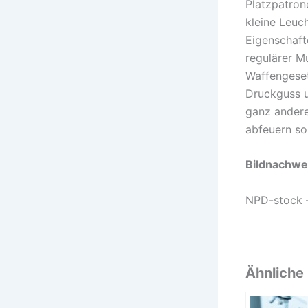
Platzpatron
kleine Leuc
Eigenschaft
regulärer M
Waffengeset
Druckguss u
ganz andere
abfeuern sol
Bildnachwe
NPD-stock 
Ähnliche 