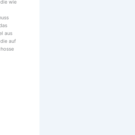
die wie
huss
das
el aus
die auf
chosse