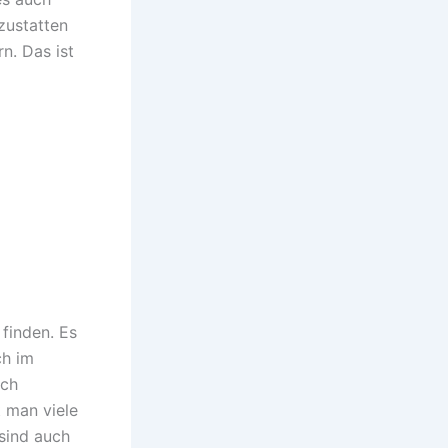
zustatten
n. Das ist
finden. Es
ch im
ich
t man viele
sind auch