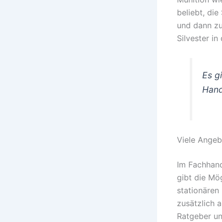
beliebt, di
und dann zum
Silvester in
Es g
Hand
Viele Angeb
Im Fachhand
gibt die Mö
stationären
zusätzlich 
Ratgeber un