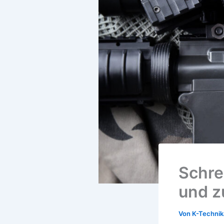
Schre
und z
Von
K-Techni