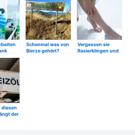
rbeiten
Schonmal was von
Vergessen sie
ank
Bierzo gehört?
Rasierklingen und
ger
Epilierer
n diesen
ängt der