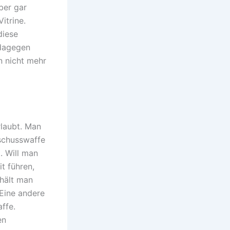
ber gar
itrine.
diese
 dagegen
n nicht mehr
rlaubt. Man
schusswaffe
. Will man
t führen,
hält man
 Eine andere
ffe.
en