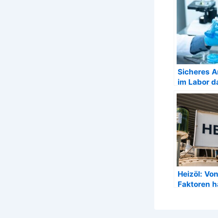
Sicheres A
im Labor d
hochwerti
Laborkittel
Heizöl: Vo
Faktoren h
Preis ab