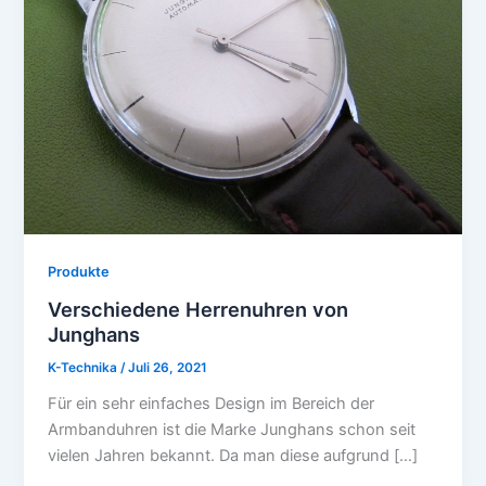
Produkte
Verschiedene Herrenuhren von
Junghans
K-Technika
/
Juli 26, 2021
Für ein sehr einfaches Design im Bereich der
Armbanduhren ist die Marke Junghans schon seit
vielen Jahren bekannt. Da man diese aufgrund […]