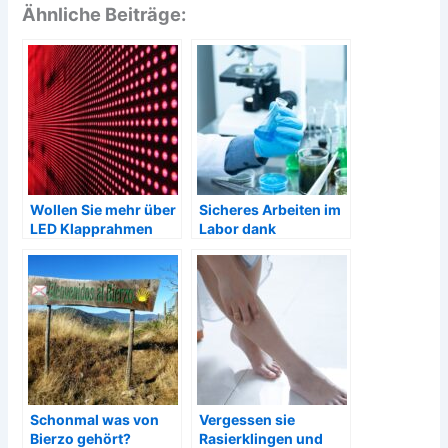
Ähnliche Beiträge:
Wollen Sie mehr über
Sicheres Arbeiten im
LED Klapprahmen
Labor dank
herausfinden?
hochwertiger
Laborkittel
Schonmal was von
Vergessen sie
Bierzo gehört?
Rasierklingen und