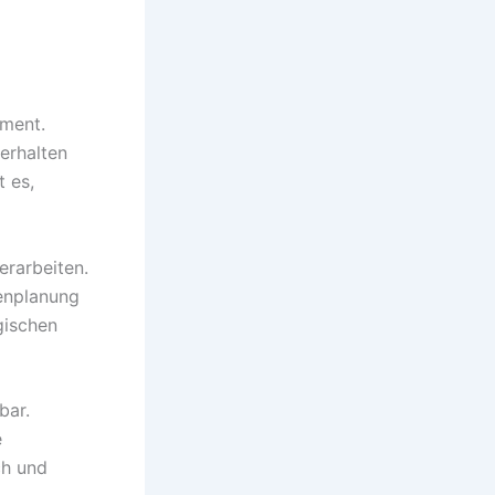
ement.
erhalten
 es,
erarbeiten.
tenplanung
gischen
bar.
e
ch und