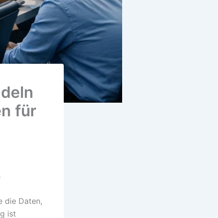
ndeln
n für
e
e die Daten,
g ist