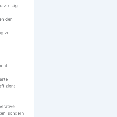
rzfristig
gen den
ng zu
ment
arte
ffizient
perative
ten, sondern