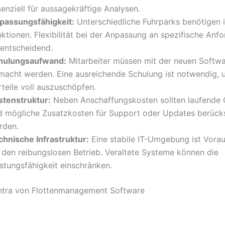
enziell für aussagekräftige Analysen.
passungsfähigkeit:
Unterschiedliche Fuhrparks benötigen i
nktionen. Flexibilität bei der Anpassung an spezifische Anf
 entscheidend.
hulungsaufwand:
Mitarbeiter müssen mit der neuen Softwa
macht werden. Eine ausreichende Schulung ist notwendig, 
teile voll auszuschöpfen.
stenstruktur:
Neben Anschaffungskosten sollten laufende
d mögliche Zusatzkosten für Support oder Updates berücks
rden.
chnische Infrastruktur:
Eine stabile IT-Umgebung ist Vora
r den reibungslosen Betrieb. Veraltete Systeme können die
istungsfähigkeit einschränken.
ntra von Flottenmanagement Software