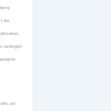
ierte
t die
ahrzeiten,
d verlängert
tisierte
d
rden, um
.