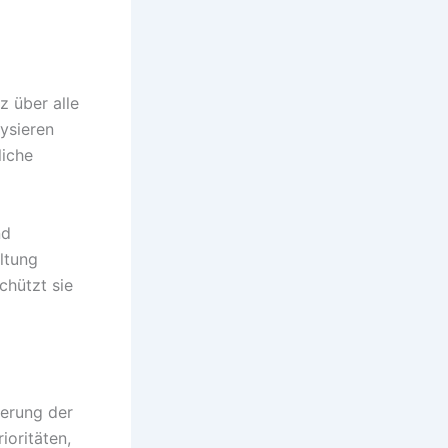
 über alle
ysieren
liche
nd
ltung
chützt sie
ierung der
ioritäten,