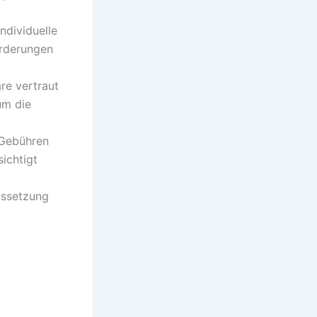
ndividuelle
orderungen
re vertraut
um die
 Gebühren
ichtigt
ussetzung