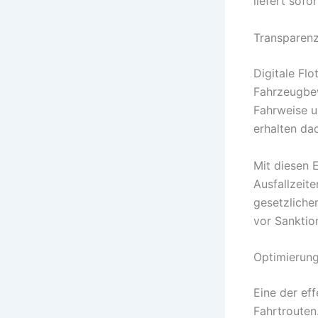
liefert sofo
Transparenz
Digitale Fl
Fahrzeugbe
Fahrweise u
erhalten da
Mit diesen 
Ausfallzeit
gesetzliche
vor Sanktio
Optimierun
Eine der ef
Fahrtrouten.