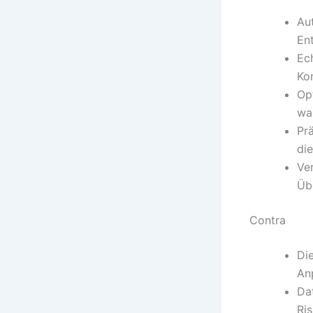
Au
En
Ec
Ko
Op
wa
Pr
di
Ve
Üb
Contra
Di
An
Da
Ri