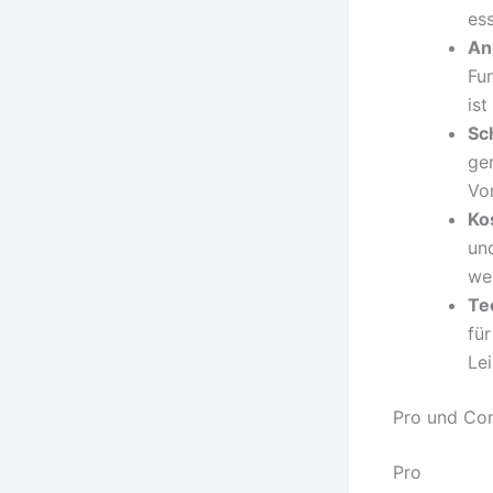
ess
An
Fu
ist
Sc
ge
Vor
Ko
un
we
Te
fü
Le
Pro und Co
Pro