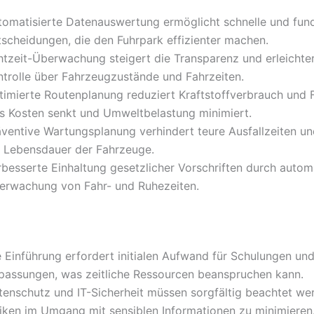
tomatisierte Datenauswertung ermöglicht schnelle und fund
tscheidungen, die den Fuhrpark effizienter machen.
htzeit-Überwachung steigert die Transparenz und erleichter
ntrolle über Fahrzeugzustände und Fahrzeiten.
timierte Routenplanung reduziert Kraftstoffverbrauch und F
s Kosten senkt und Umweltbelastung minimiert.
äventive Wartungsplanung verhindert teure Ausfallzeiten un
e Lebensdauer der Fahrzeuge.
rbesserte Einhaltung gesetzlicher Vorschriften durch automa
erwachung von Fahr- und Ruhezeiten.
e Einführung erfordert initialen Aufwand für Schulungen un
passungen, was zeitliche Ressourcen beanspruchen kann.
tenschutz und IT-Sicherheit müssen sorgfältig beachtet we
siken im Umgang mit sensiblen Informationen zu minimieren