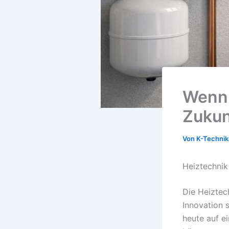
Wenn E
Zukun
Von
K-Techni
Heiztechnik
Die Heiztech
Innovation 
heute auf e