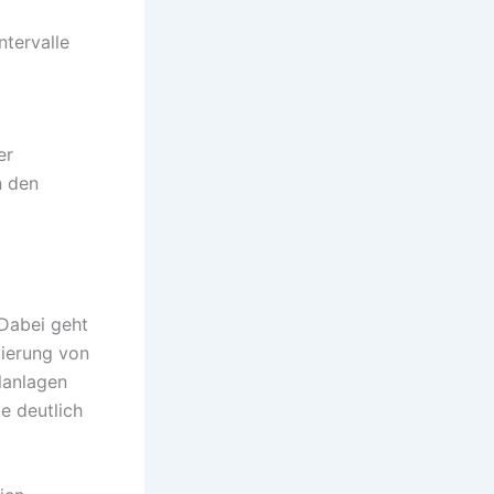
ntervalle
er
n den
 Dabei geht
mierung von
lanlagen
e deutlich