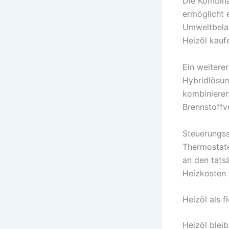
Die Kombina
ermöglicht 
Umweltbelas
Heizöl kauf
Ein weiterer
Hybridlösun
kombinieren
Brennstoffv
Steuerungssy
Thermostate
an den tats
Heizkosten 
Heizöl als f
Heizöl blei