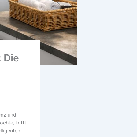
: Die
l
ienz und
chte, trifft
lligenten