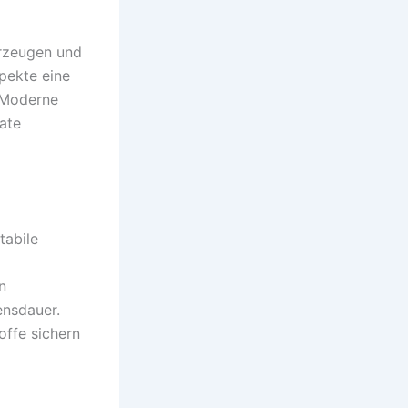
erzeugen und
pekte eine
. Moderne
ate
tabile
n
ensdauer.
ffe sichern