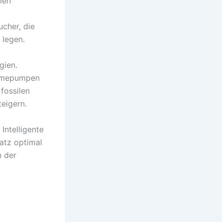
ien
ucher, die
 legen.
gien.
ärmepumpen
fossilen
teigern.
Intelligente
atz optimal
n der