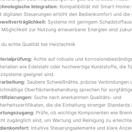
chnologische Integration:
Kompatibilität mit Smart-Home
d digitalen Steuerungen erhöht den Bedienkomfort und die E
weltverträglichkeit:
Systeme mit geringem Schadstoffaus
e Möglichkeit zur Nutzung erneuerbarer Energien sind zukun
 du echte Qualität bei Heiztechnik
terialprüfung:
Achte auf robuste und korrosionsbeständig
erialien wie Edelstahl oder hochwertige Kunststoffe, die fü
izsysteme geeignet sind.
rarbeitung:
Saubere Schweißnähte, präzise Verbindungen 
eichmäßige Oberflächenbehandlung sprechen für sorgfältige
rtifizierungen:
Suche nach anerkannten Qualitäts- und
herheitszertifikaten, die die Einhaltung strenger Standards 
rtungszugang:
Prüfe, ob wichtige Komponenten wie Brenne
cht zugänglich sind, um Wartung und Reinigung zu erleichte
dienkomfort:
Intuitive Steuerungselemente und klare Anze