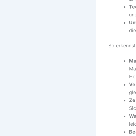
Te
un
Um
di
So erkennst
Ma
Mat
He
Ve
gl
Ze
Sic
Wa
lei
Be