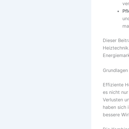
ve
Pf
un
ma
Dieser Beit
Heiztechnik
Energiemark
Grundlagen
Effiziente 
es nicht nu
Verlusten u
haben sich 
bessere Wir