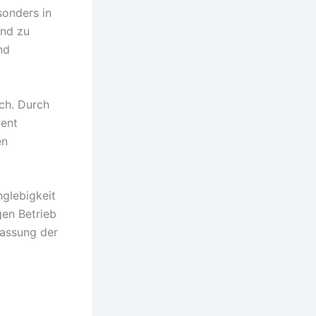
sonders in
und zu
nd
ch. Durch
zent
en
nglebigkeit
gen Betrieb
passung der