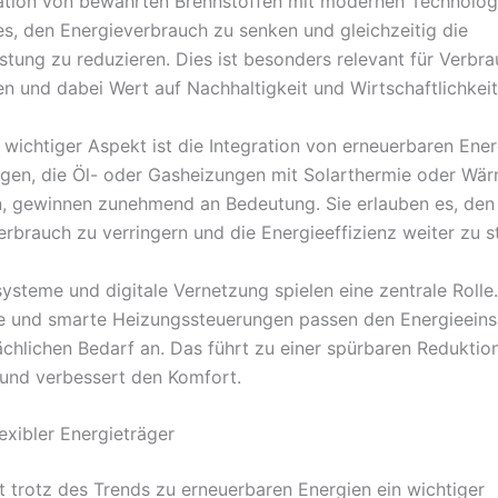
tion von bewährten Brennstoffen mit modernen Technolog
es, den Energieverbrauch zu senken und gleichzeitig die
tung zu reduzieren. Dies ist besonders relevant für Verbra
en und dabei Wert auf Nachhaltigkeit und Wirtschaftlichkeit
 wichtiger Aspekt ist die Integration von erneuerbaren Ener
gen, die Öl- oder Gasheizungen mit Solarthermie oder W
, gewinnen zunehmend an Bedeutung. Sie erlauben es, den 
erbrauch zu verringern und die Energieeffizienz weiter zu s
steme und digitale Vernetzung spielen eine zentrale Rolle. 
 und smarte Heizungssteuerungen passen den Energieeins
ächlichen Bedarf an. Das führt zu einer spürbaren Reduktio
und verbessert den Komfort.
lexibler Energieträger
bt trotz des Trends zu erneuerbaren Energien ein wichtiger