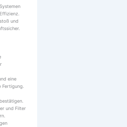
-Systemen
ffizienz.
stoß und
ftssicher.
e
r
und eine
 Fertigung.
bestätigen.
r und Filter
rn.
igen