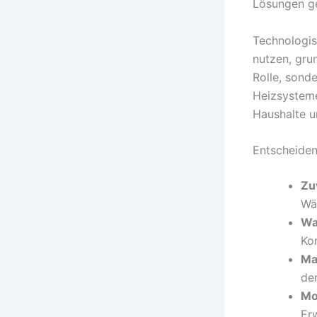
Lösungen ge
Technologis
nutzen, gru
Rolle, sond
Heizsysteme
Haushalte 
Entscheiden
Zu
Wä
Wa
Ko
Mat
den
Mo
Er