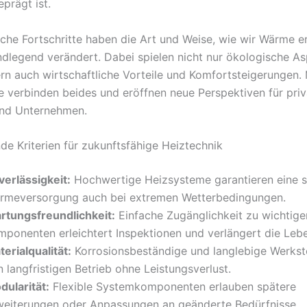
prägt ist.
che Fortschritte haben die Art und Weise, wie wir Wärme 
ndlegend verändert. Dabei spielen nicht nur ökologische As
ern auch wirtschaftliche Vorteile und Komfortsteigerungen
 verbinden beides und eröffnen neue Perspektiven für priv
und Unternehmen.
de Kriterien für zukunftsfähige Heiztechnik
verlässigkeit:
Hochwertige Heizsysteme garantieren eine s
rmeversorgung auch bei extremen Wetterbedingungen.
rtungsfreundlichkeit:
Einfache Zugänglichkeit zu wichtige
mponenten erleichtert Inspektionen und verlängert die Leb
erialqualität:
Korrosionsbeständige und langlebige Werksto
 langfristigen Betrieb ohne Leistungsverlust.
dularität:
Flexible Systemkomponenten erlauben spätere
weiterungen oder Anpassungen an geänderte Bedürfnisse.