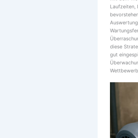
Laufzeiten,
bevorstehen
Auswertungs
Wartungsfen
Überraschun
diese Strate
gut eingesp
Überwachun
Wettbewerbs