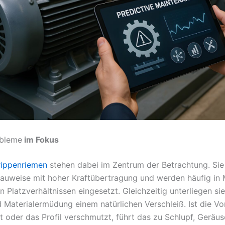
obleme
im Fokus
lrippenriemen
stehen dabei im Zentrum der Betrachtung. Sie
uweise mit hoher Kraftübertragung und werden häufig in
 Platzverhältnissen eingesetzt. Gleichzeitig unterliegen si
 Materialermüdung einem natürlichen Verschleiß. Ist die V
kt oder das Profil verschmutzt, führt das zu Schlupf, Geräu