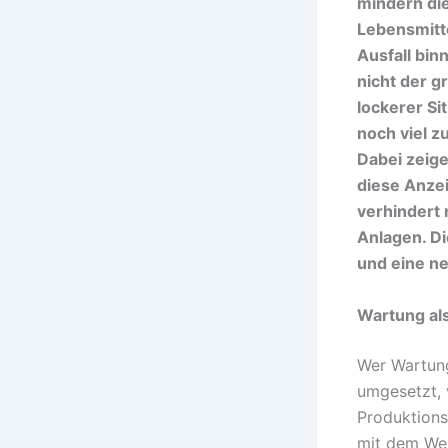
mindern di
Lebensmitt
Ausfall bin
nicht der gr
lockerer S
noch viel z
Dabei zeig
diese Anzei
verhindert 
Anlagen. Di
und eine n
Wartung al
Wer Wartung 
umgesetzt, 
Produktions
mit dem Wer