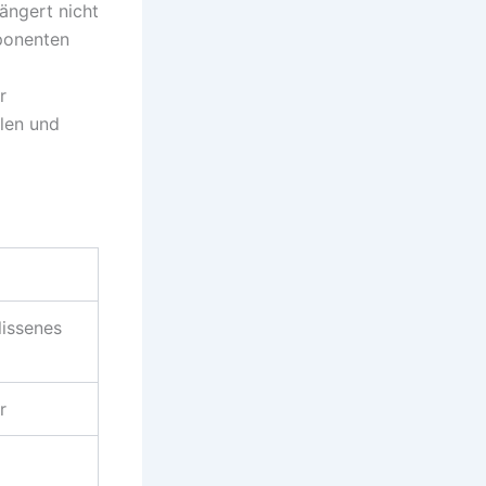
längert nicht
ponenten
r
klen und
issenes
r