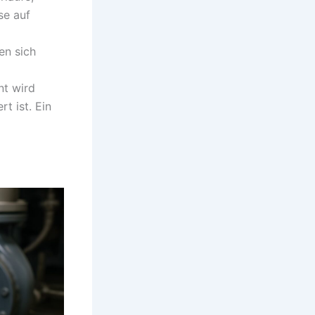
se auf
en sich
nt wird
t ist. Ein