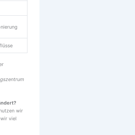
onierung
flüsse
er
ungszentrum
ändert?
nutzen wir
ir viel