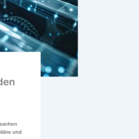
den
ursachen
pläne und