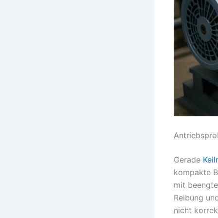
Antriebspr
Gerade
Kei
kompakte Ba
mit beengten
Reibung und
nicht korre