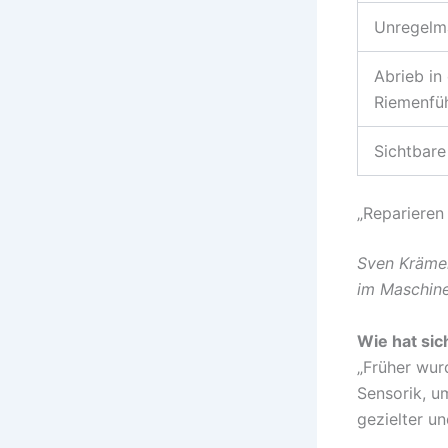
Unregelm
Abrieb in
Riemenfü
Sichtbare 
„Reparieren
Sven Krämer
im Maschine
Wie hat sic
„Früher wur
Sensorik, u
gezielter u