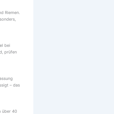
und Riemen.
sonders,
el bei
d, prüfen
passung
ssigt – das
m über 40