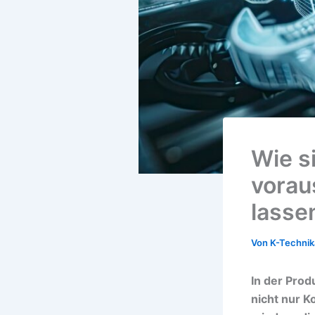
Wie s
vorau
lasse
Von
K-Techni
In der Prod
nicht nur K