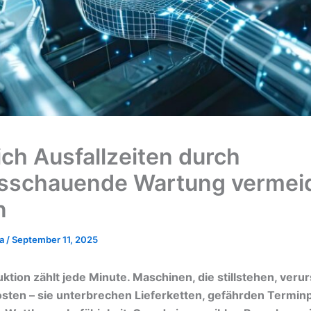
ich Ausfallzeiten durch
sschauende Wartung vermei
n
ka
/
September 11, 2025
uktion zählt jede Minute. Maschinen, die stillstehen, ver
osten – sie unterbrechen Lieferketten, gefährden Termin