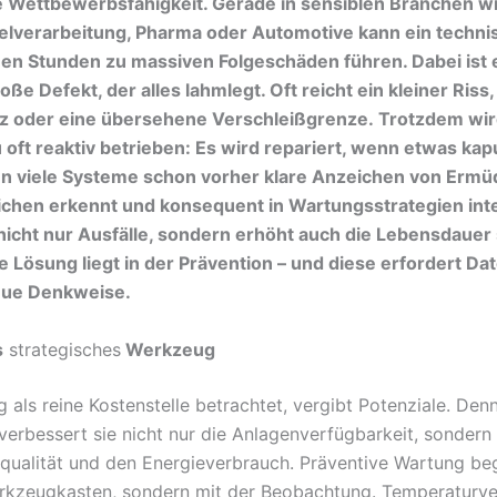
e Wettbewerbsfähigkeit. Gerade in sensiblen Branchen w
elverarbeitung, Pharma oder Automotive kann ein techni
nen Stunden zu massiven Folgeschäden führen. Dabei ist 
oße Defekt, der alles lahmlegt. Oft reicht ein kleiner Riss,
itz oder eine übersehene Verschleißgrenze. Trotzdem wi
u oft reaktiv betrieben: Es wird repariert, wenn etwas kaput
en viele Systeme schon vorher klare Anzeichen von Erm
chen erkennt und konsequent in Wartungsstrategien inte
nicht nur Ausfälle, sondern erhöht auch die Lebensdauer
e Lösung liegt in der Prävention – und diese erfordert Da
eue Denkweise.
s
strategisches
Werkzeug
als reine Kostenstelle betrachtet, vergibt Potenziale. Denn
verbessert sie nicht nur die Anlagenverfügbarkeit, sondern
qualität und den Energieverbrauch. Präventive Wartung beg
kzeugkasten, sondern mit der Beobachtung. Temperaturver