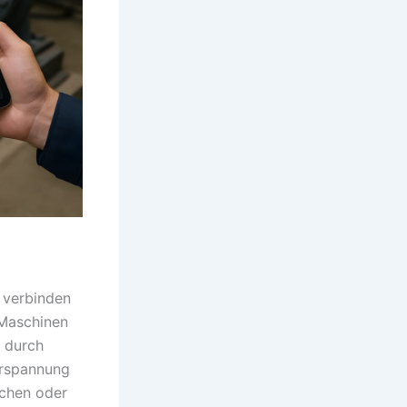
 verbinden
 Maschinen
e durch
orspannung
schen oder