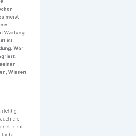
ie
scher
es meist
 ein
rd Wartung
t ist.
üdung. Wer
griert,
 seiner
ten, Wissen
 richtig
 auch die
innt nicht
läufe,