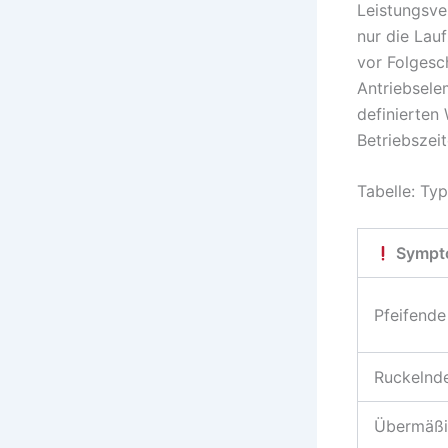
Leistungsver
nur die Lau
vor Folgesc
Antriebsele
definierten
Betriebszei
Tabelle: Ty
Sympt
Pfeifend
Ruckelnde
Übermäßi