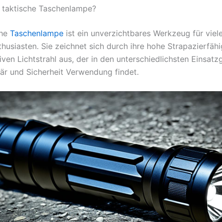
e taktische Taschenlampe?
che
Taschenlampe
ist ein unverzichtbares Werkzeug für viel
husiasten. Sie zeichnet sich durch ihre hohe Strapazierfähi
iven Lichtstrahl aus, der in den unterschiedlichsten Einsat
itär und Sicherheit Verwendung findet.