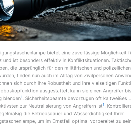
digungstaschenlampe bietet eine zuverlässige Möglichkeit f
 und ist besonders effektiv in Konfliktsituationen. Taktisc
n, die ursprünglich für den militärischen und polizeilichen
wurden, finden nun auch im Alltag von Zivilpersonen Anwen
hnen sich durch ihre Robustheit und ihre vielseitigen Funkt
troboskopfunktion ausgestattet, kann sie einen Angreifer bi
1
g blenden
. Sicherheitsbeamte bevorzugen oft kaltweißes L
1
ktivsten zur Neutralisierung von Angreifern ist
. Kontrollier
gelmäßig die Betriebsdauer und Wasserdichtigkeit Ihrer
gstaschenlampe, um im Ernstfall optimal vorbereitet zu sei