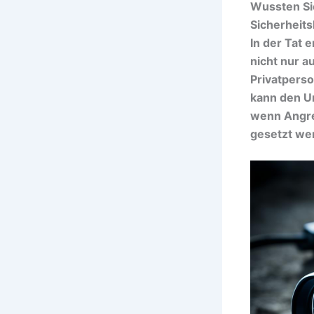
Wussten Si
Sicherheits
In der Tat 
nicht nur a
Privatpers
kann den U
wenn Angre
gesetzt we