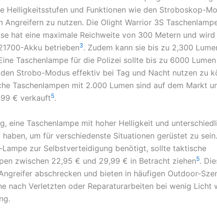
e Helligkeitsstufen und Funktionen wie den Stroboskop-M
von Angreifern zu nutzen. Die Olight Warrior 3S Taschenlamp
ise hat eine maximale Reichweite von 300 Metern und wird
3
1700-Akku betrieben
. Zudem kann sie bis zu 2,300 Lume
 Eine Taschenlampe für die Polizei sollte bis zu 6000 Lumen
den Strobo-Modus effektiv bei Tag und Nacht nutzen zu 
sche Taschenlampen mit 2.000 Lumen sind auf dem Markt u
5
,99 € verkauft
.
tig, eine Taschenlampe mit hoher Helligkeit und unterschied
 haben, um für verschiedenste Situationen gerüstet zu sein
Lampe zur Selbstverteidigung benötigt, sollte taktische
5
en zwischen 22,95 € und 29,99 € in Betracht ziehen
. Di
 Angreifer abschrecken und bieten in häufigen Outdoor-Sze
he nach Verletzten oder Reparaturarbeiten bei wenig Licht 
ng.