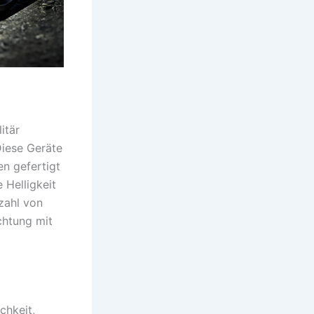
itär
Diese Geräte
en gefertigt
 Helligkeit
lzahl von
chtung mit
chkeit,