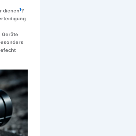
1
r dienen
?
erteidigung
n Geräte
besonders
Gefecht