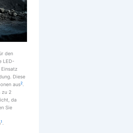
ür den
he LED-
 Einsatz
dung. Diese
2
ionen aus
.
s zu 2
icht, da
en Sie
1
n
.