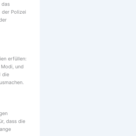
 das
 der Polizei
der
en erfüllen:
n Modi, und
 die
usmachen.
igen
r, dass die
lange