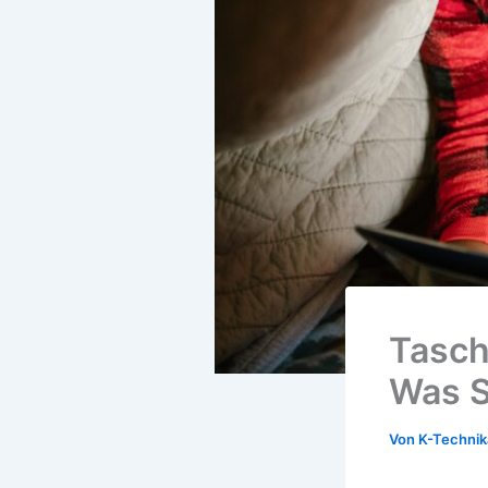
Tasch
Was S
Von
K-Techni