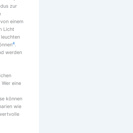
odus zur
e
 von einem
n Licht
 leuchten
4
können
.
nd werden
lichen
. Wer eine
ese können
narien wie
wertvolle