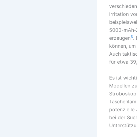
verschieden
Irritation 
beispielswe
5000-mAh-2
3
erzeugen
.
können, um 
Auch takti
für etwa 39
Es ist wich
Modellen zu
Stroboskop-
Taschenlamp
potenzielle
bei der Suc
Unterstützu