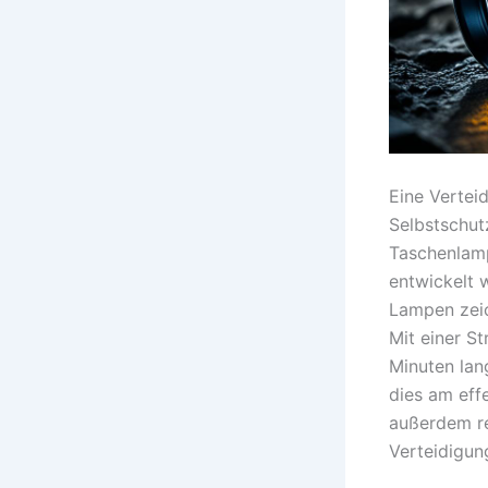
Eine Vertei
Selbstschutz
Taschenlampe
entwickelt 
Lampen zeic
Mit einer S
Minuten lan
dies am effe
außerdem re
Verteidigun